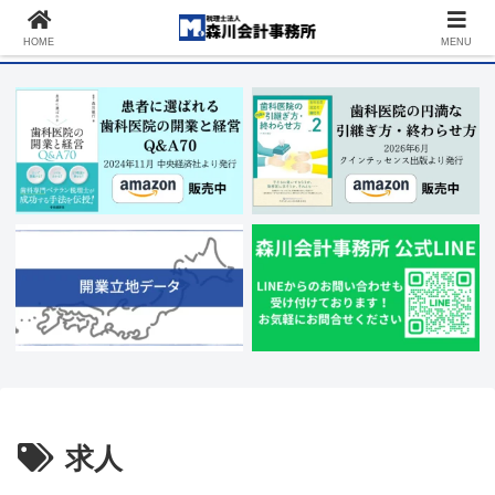
税理士 東京｜歯科顧問150件以上の実績を持つ歯科に強い税理士法人です｜歯
科開業・歯科経営なら森川会計へ
HOME
MENU
求人