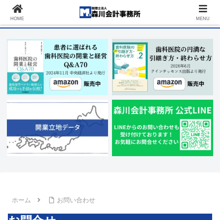
税理士 東京｜歯科顧問150件以上の実績を持つ歯科に強い税理士法人です｜歯
科開業・歯科経営なら森川会計へ
HOME
MENU
ホーム
お問い合わせ